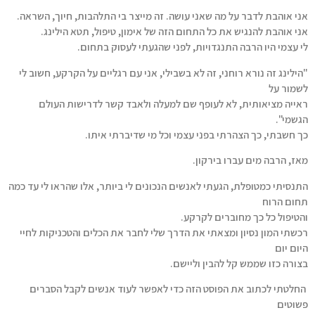
אני אוהבת לדבר על מה שאני עושה. זה מייצר בי התלהבות, חיוך, השראה.
אני אוהבת להנגיש את כל התחום הזה של אימון, טיפול, תטא הילינג.
לי עצמי היו הרבה התנגדויות, לפני שהגעתי לעסוק בתחום.
"הילינג זה נורא רוחני, זה לא בשבילי, אני עם רגליים על הקרקע, חשוב לי
לשמור על
ראייה מציאותית, לא לעופף שם למעלה ולאבד קשר לדרישות העולם
הגשמי".
כך חשבתי, כך הצהרתי בפני עצמי וכל מי שדיברתי איתו.
מאז, הרבה מים עברו בירקון.
התנסיתי כמטופלת, הגעתי לאנשים הנכונים לי ביותר, אלו שהראו לי עד כמה
תחום הרוח
והטיפול כל כך מחוברים לקרקע.
רכשתי המון נסיון ומצאתי את הדרך שלי לחבר את הכלים והטכניקות לחיי
היום יום
בצורה כזו שממש קל להבין וליישם.
החלטתי לכתוב את הפוסט הזה כדי לאפשר לעוד אנשים לקבל הסברים
פשוטים