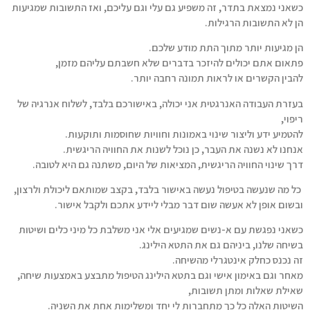
כשאני נמצאת בתדר, זה משפיע גם עלי וגם עליכם, ואז התשובות שמגיעות
הן לא התשובות הרגילות.
הן מגיעות יותר מתוך התת מודע שלכם.
פתאום אתם יכולים להיזכר בדברים שלא חשבתם עליהם מזמן,
להבין הקשרים או לראות תמונה רחבה יותר.
בעזרת העבודה האנרגטית אני יכולה, באישורכם בלבד, לשלוח אנרגיה של
ריפוי,
להטמיע ידע וליצור שינוי באמונות וחוויות שחוסמות ותוקעות.
אנחנו לא נשנה את העבר, כן נוכל לשנות את החוויה הריגשית.
דרך שינוי החוויה הריגשית, המציאות של היום, משתנה גם היא לטובה.
כל מה שנעשה בטיפול נעשה באישור בלבד, בקצב שמותאם ליכולת ולרצון,
ובשום אופן לא אעשה שום דבר מבלי ליידע אתכם ולקבל אישור.
כשאני נפגשת עם א-נשים שמגיעים אלי אני משלבת כל מיני כלים ושיטות
בשיחה שלנו, ביניהם גם את התטא הילינג.
זה נכנס כחלק אינטגרלי מהשיחה.
מאחר וגם באימון אישי וגם בתטא הילינג הטיפול מתבצע באמצעות שיחה,
שאילת שאלות ומתן תשובות,
השיטות האלה כל כך מתחברות לי יחד ומשלימות אחת את השניה.