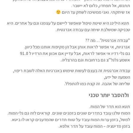
תתנסו, אל תפחדו, כלום לא יישבר.
אז שיחקתי. ואני ממשיכה לשחק עד היום
תטא הילינג היא שיטת טיפול שאפשר ליישם על עצמנו וגם על אחרים. היא
טכניקה שמשלבת שיחה עם עבודה אנרגטית.
"עבודה אנרגטית"…מה ??
אנרגיות, אי אפשר לראות אותן אבל הן מקיפות אותנו מכל כיוון.
גם גלי רדיו אי אפשר לראות, אבל עדיין אם אכוון את הרדיו ל 91.8
אשמע גלגל"צ גם ברחובות וגם בהרצליה.
עבודה אנרגטית זה בעצם לעשות שימוש באנרגיות האלה לטובת ריפוי,
הטמעה של ידע,
שליחה של אהבה. זה קצת כמו להתפלל.
ולהסבר יותר טכני
תטא הוא תדר של המוח.
המוח שלנו עובד בתדרים שונים בזמנים שונים. קוראים לזה גם גלי המוח.
למשל, בזמן ערות המוח עובד על טווח תדרים שהמדענים קראו לו ביטא.
בזמן מדיטציה – המוח עובד על תדר אלפא.